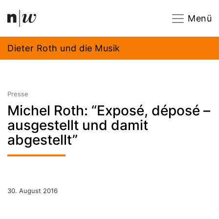
Navigation
Footer
Zum Inhalt springen.
Menü
Dieter Roth und die Musik
Presse
Michel Roth: “Exposé, déposé –
ausgestellt und damit
abgestellt”
30. August 2016