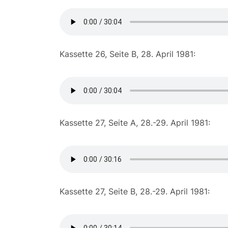
Kassette 26, Seite B, 28. April 1981:
Kassette 27, Seite A, 28.-29. April 1981:
Kassette 27, Seite B, 28.-29. April 1981: