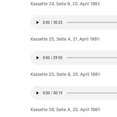
Kassette 24, Seite B, 20. April 1981:
Kassette 25, Seite A, 21. April 1981:
Kassette 25, Seite B, 25. April 1981:
Kassette 26, Seite A, 25. April 1981: