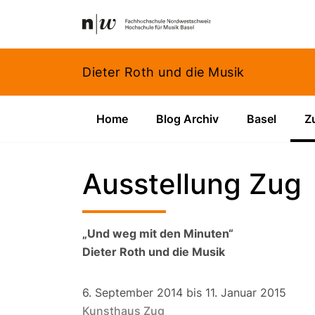
Navigation
Footer
Zum Inhalt springen.
Dieter Roth und die Musik
Home
Blog Archiv
Basel
Z
Ausstellung Zug
„Und weg mit den Minuten“
Dieter Roth und die Musik
6. September 2014 bis 11. Januar 2015
Kunsthaus Zug