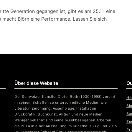
dritte Generation gegangen ist, gibt es am 25.11. eine
ns macht Björn eine Performance. Lassen Sie sich
Über diese Website
Qu
Der Schweizer Künstler Dieter Roth (1930-1998) vereint
Ho
in seinem Schaffen so unterschiedliche Medien wie
Bl
Literatur, Zeichnung, Assemblage, Installation,
Ba
Druckgrafik, Buchkunst, Aktion und neue Medien.
Weniger bekannt sind seine musikbezogenen Arbeiten,
Zu
die 2014 in einer Ausstellung im Kunsthaus Zug und 2015
Pr
im Hamburger Bahnhof Berlin erstmals umfangreich