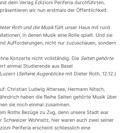
d dem Verlag Edizioni Periferia durchführten,
präsentieren wir nun erstmals der Öffentlichkeit.
ieter Roth und die Musik
füllt unser Haus mit rund
lationen, in denen Musik eine Rolle spielt. Und sie
und Aufforderungen, nicht nur zuzuschauen, sondern
ohne Konzerte nicht vollständig. Die
Selten gehörte
ert einmal Studierende aus Basel
 Luzern (
Seltene Augenblicke
mit Dieter Roth, 12.12.)
f: Christian Ludwig Attersee, Hermann Nitsch,
hndrich haben die Reihe Selten gehörte Musik über
mmen sie noch einmal zusammen.
dem Roths Bezüge zu Zug, denn unsere Stadt war
ler Schweizer Wohnsitz, hier waren auch zwei seiner
ioni Periferia erscheint schliesslich eine