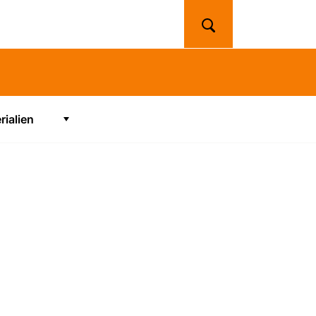
Suchen
rialien
Zeige Untermenü für "Materialien"