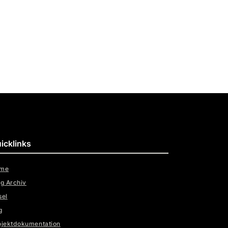
icklinks
me
og Archiv
sel
g
ojektdokumentation